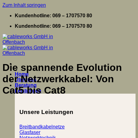
Zum Inhalt springen
Kundenhotline: 069 – 1707570 80
Kundenhotline: 069 – 1707570 80
Die spannende Evolution
Home
der Netzwerkkabel: Von
Über uns
Beratung
Cat5 bis Cat8
Leistungen
Unsere Leistungen
Breitbandkabelnetze
Glasfaser
Netzwerktechnik